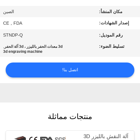
ضبط
مكان المنشأ:
الصين
الجودة
إصدار الشهادات:
CE，FDA
اتصل
رقم الموديل:
STNDP-Q
بنا
تسليط الضوء:
,
3d معدات الحفر بالليزر ، 3d آلة الحفر
3d engraving machine
طلب
اتصل بنا!
اقتباس
خريطة
الموقع
منتجات مماثلة
PRIVACY
POLICY
آلة النقش بالليزر 3D