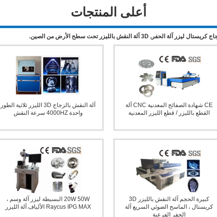
أعلى المنتجات
آلة النقش بالليزر 3D
3D زجاج كري
CE شهادة الصفائح المعدنية CNC آلة
آلة النقش بالزجاج 3D الليزر ثلاثية الطور
القطع بالليزر / قطع الليزر المعدنية
واحدة 4000HZ سرعة النقش
3D زجاج كريستال ليزر آلة الحفر
3D آلة النقش بالليزر تحت سطح الأرض
كبيرة الحجم آلة النقش بالليزر 3D
20W 50W البسيطة ليزر آلة وسم ،
كريستال ، الماسح الضوئي السريع آلة
Raycus IPG MAX الألياف آلة الليزر
الحفر الفرعية