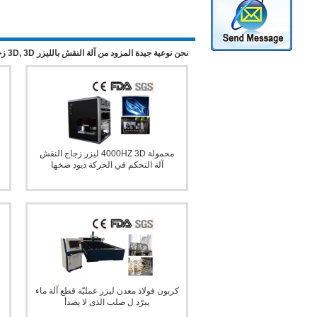
آلة القطع بليزر الألياف المعدنية
نحن نوعية جيدة المزود من آلة النقش بالليزر 3D, 3D زجاج كريستال ليزر آلة الحفر, 3D آلة النقش بالليزر تحت سطح الأرض من الصين.
محمولة 4000HZ 3D ليزر زجاج النقش
آلة التحكم في الحركة ديود ضخها
آلة النقش بالليزر 3D
كربون فولاذ معدن ليزر عمليّة قطع آلة ماء
يبرّد ل صلب الذى لا يصدأ