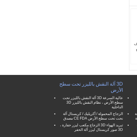
اف
3D آلة النقش بالليزر تحت سطح
الأرض
عالية السرعة 3D آلة النقش بالليزر تحت
سطح الأرض ، نظام النقش بالليزر 3D
الداخلية
ة
الزجاج المحمولة / أكريليك / كريستال آلة
نحت تحت سطح الأرض CE FDA مصدق
تبريد الهواء 3D الزجاج مكعب ليزر حفارة ،
3D صور كريستال ليزر آلة الحفر