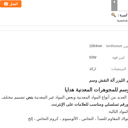
اتصل
بيرة :
 شخصية
 lenthwave:
1064nm
ليزر قوة:
50W
البرمجيات:
ازكاد
الليزر آلة النقش وسم
,
عديد من أنواع المواد المعدنية وبعض المواد غير المعدنية
بنص
تصميم مختلف
ورقم تسلسلي ومناسب للعلامات على الإنترنت.
واد التالية:
ولاذ المقاوم للصدأ ، النحاس ، الألومنيوم ، كروم النحاس ، إلخ