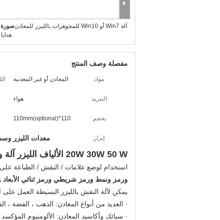
آلة Win7 أو Win10 للمجوهرات بالليزر للمعادن
صورة ك
هدايا
مفصلة وصف المنتج
مواد:
المعادن أو غير المعدنية
الليزر
التبريد:
هواء
بحجم:
110*110mm(optional)
معدات الليزر وسم
إبراز:
20W 30W 50 W الألياف الليزر آلة وسم للمجوهرات المعدنية هدايا
استخدام لوضع علامات / النقش / الطباعة على ال
ورمز ونمط ورمز شريطي ورمز ثنائي الأبعاد 
يمكن لآلة النقش بالليزر البسيطة العمل على الم
· العديد من أنواع المعادن: الذهب ، الفضة ، الف
· سبائك وأكاسيد المعادن: الألومنيوم المؤكسد