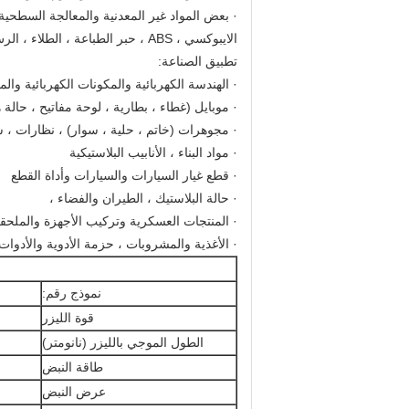
· بعض المواد غير المعدنية والمعالجة السطحية 
الايبوكسي ، ABS ، حبر الطباعة ، الطلاء ، الرش ، طلاء الفيلم
تطبيق الصناعة:
· الهندسة الكهربائية والمكونات الكهربائية وال
· موبايل (غطاء ، بطارية ، لوحة مفاتيح ، حالة ها
· مجوهرات (خاتم ، حلية ، سوار) ، نظارات 
· مواد البناء ، الأنابيب البلاستيكية
· قطع غيار السيارات والسيارات وأداة القطع
· حالة البلاستيك ، الطيران والفضاء ،
· المنتجات العسكرية وتركيب الأجهزة والملحق
· الأغذية والمشروبات ، حزمة الأدوية والأدوا
نموذج رقم:
قوة الليزر
الطول الموجي بالليزر (نانومتر)
طاقة النبض
عرض النبض