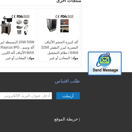
منتجات أخرى
آلة كبيرة الحجم الألياف
20W 50W البسيطة ليز
البصرية ليزر النقش 32bit
آلة وسم ، Raycus IPG
/ 64bit نظام التشغيل
MAX الألياف آلة الليزر
مواد:
المعادن أو غير
مواد:
المعادن أو غير
المعدنية
المعدنية
الليزر lenthwave:
الليزر lenthwave:
1064nm
1064nm
التبريد:
هواء
التبريد:
هواء
طلب اقتباس
ليزر قوة:
20W
ليزر قوة:
20W
أرسلت
خريطة الموقع
|
موقع الجوال