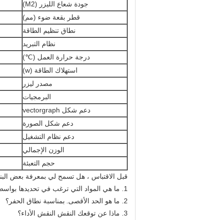
جودة شعاع الليزر (M2)
قطر بقعة ضوء (مم)
نطاق تنظيم الطاقة
نظام التبريد
درجة حرارة العمل (℃)
استهلاك الطاقة (w)
مصدر ليزر
البرمجيات
دعم شكل vectorgraph
دعم شكل الصورة
دعم نظام التشغيل
الوزن الإجمالي
حجم التعبئة
قبل الاقتباس ، هل تسمح لي بمعرفة بعض البنود
1. ما هي المواد التي ترغب في تحديدها بواسطة آلة النقش بالليزر؟
2. ما هو الحد الأقصى.
بمناسبة نطاق الحفر؟
3. ماذا عن توقعك النقش النقش الأداء؟