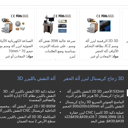
ر
2D 3D الرقمية ليزر آلة
سرعة عالية 30W نقش آلة
الصناعة الكهربائية الألي
وسم JCZ بطاقة التحكم
وسم ، على شبكة الإنترنت
الضوئية ليزر آلة وسم مع
الألياف آلة الحفر
بمناسبة وضع العلامات
حجم 70 * 70mm
مواد:
المعادن أو غير
ليزر
مواد:
المعادن أو غير
المعدنية
مواد:
المعادن أو غير
المعدنية
الليزر lenthwave:
المعدنية
الليزر lenthwave:
1064nm
الليزر lenthwave:
1064nm
التبريد:
هواء
1064nm
التبريد:
هواء
3D زجاج كريستال ليزر آلة الحفر
آلة النقش بالليزر 3D
ليزر قوة:
20W
التبريد:
هواء
ليزر قوة:
10W
ليزر قوة:
30w
532nm الأخضر 2D 3D النقش بالليزر آلة
عملية ذكية 3D النقش بالليزر آلة ، 3D
للزجاج / كريستال 50 هرتز 60 هرتز التردد
النقش بالليزر نظام CE / إدارة الأغذية
والعقاقير المعتمدة
الماسح الضوئي السريع 3D زجاج كريستال
النقش بالليزر آلة 300x200x100mm الحجم
2D / 3D 800W ليزر النقش آلة ، مخصص
الداخلية كريستال CNC النقش بالليزر آلة
عملية ذكية 3D كاميرا CNC ليزر حفارة
18.1 &#39;&#39; x22&#39;&#39;x28.7
المتكاملة 3D 3D آلة النقش بالليزر تحت
&#39;&#39; نقش البعد
سطح الأرض 2 سنة الضمان