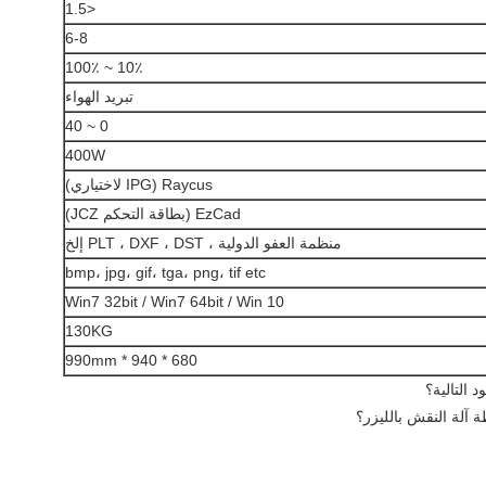
<1.5
6-8
10٪ ~ 100٪
تبريد الهواء
0 ~ 40
400W
Raycus (IPG لاختياري)
EzCad (بطاقة التحكم JCZ)
منظمة العفو الدولية ، PLT ، DXF ، DST إلخ
bmp، jpg، gif، tga، png، tif etc
Win7 32bit / Win7 64bit / Win 10
130KG
680 * 940 * 990mm
 التالية؟